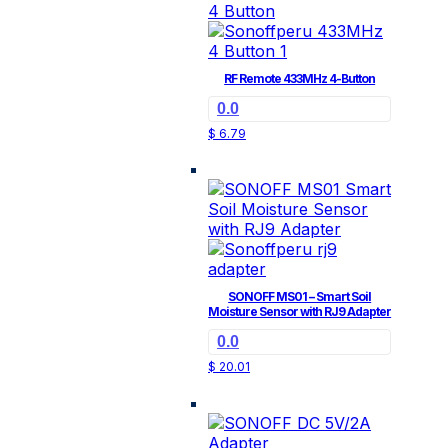
RF Remote 433MHz 4-Button
0.0
$
6.79
SONOFF MS01 – Smart Soil
Moisture Sensor with RJ9 Adapter
0.0
$
20.01