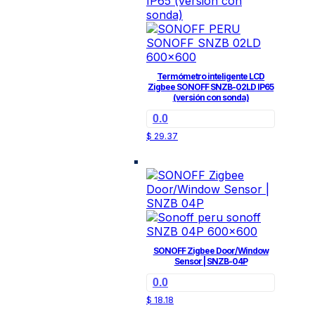
Termómetro inteligente LCD
Zigbee SONOFF SNZB-02LD IP65
(versión con sonda)
0.0
$
29.37
SONOFF Zigbee Door/Window
Sensor | SNZB-04P
0.0
$
18.18