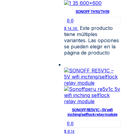
SONOFF TH10/TH16
0.0
Este producto
$
14.36
tiene múltiples
variantes. Las opciones
se pueden elegir en la
página de producto
SONOFF RE5V1C – 5V wifi
inching/selflock relay module
0.0
$
8.14