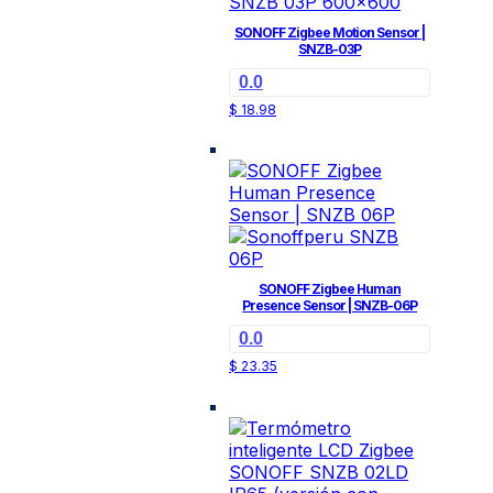
SONOFF Zigbee Motion Sensor |
SNZB-03P
0.0
$
18.98
SONOFF Zigbee Human
Presence Sensor | SNZB-06P
0.0
$
23.35