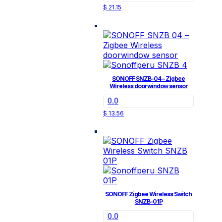
$
21.15
SONOFF SNZB-04 – Zigbee
Wireless doorwindow sensor
0.0
$
13.56
SONOFF Zigbee Wireless Switch
SNZB-01P
0.0