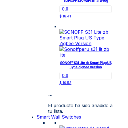
SONOFF S20 WiFi Smart Plug
0.0
$
18.41
SONOFF S31 Lite zb Smart Plug US
Type Zigbee Version
0.0
$
19.53
...
El producto ha sido añadido a
tu lista.
Smart Wall Switches