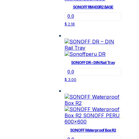
SONOFF RM433R2 BASE
0.0
$
2.18
SONOFF DR – DIN Rail Tray
0.0
$
3.00
SONOFF Waterproof Box R2