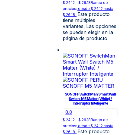
$
24.12
-
$
26.18
Rango de
precios: desde $ 24.12 hasta
Este producto
$ 26.18
tiene múltiples
variantes. Las opciones
se pueden elegir en la
página de producto
SONOFF SwitchMan Smart Wall
Switch-M5 Matter (White) /
Interruptor Inteligente
0.0
$
24.12
-
$
26.18
Rango de
precios: desde $ 24.12 hasta
Este producto
$ 26.18