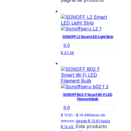
página de producto
SONOFF L2 Smart LED Light Strip
0.0
$
47.48
SONOFF B02-F Smart Wi-Fi LED
Filament Bulb
0.0
$
13.61
-
$
14.49
Rango de
precios: desde $ 13.61 hasta
Este producto
$ 14.49