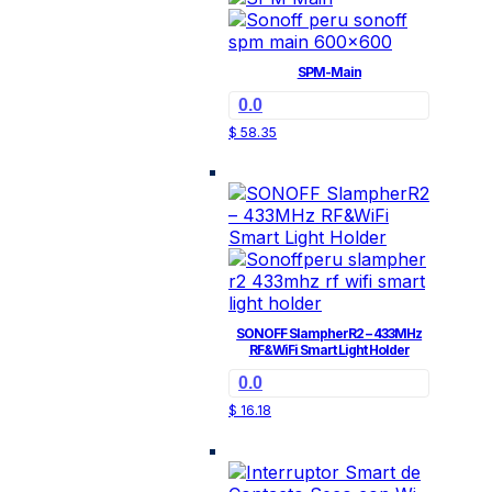
SPM-Main
0.0
$
58.35
SONOFF SlampherR2 – 433MHz
RF&WiFi Smart Light Holder
0.0
$
16.18