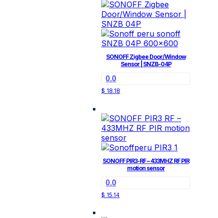
SONOFF Zigbee Door/Window
Sensor | SNZB-04P
0.0
$
18.18
SONOFF PIR3-RF – 433MHZ RF PIR
motion sensor
0.0
$
15.14