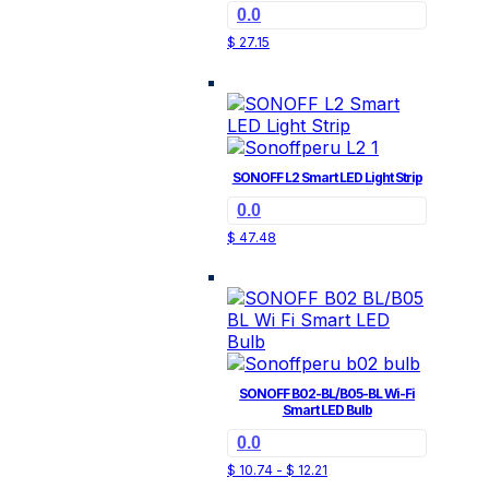
0.0
$
27.15
SONOFF L2 Smart LED Light Strip
0.0
$
47.48
SONOFF B02-BL/B05-BL Wi-Fi
Smart LED Bulb
0.0
Rango
Este
$
10.74
-
$
12.21
de