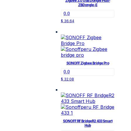
Zigbee 3.0 USB Dongle Plus–
ZBDongle-E
0.0
$
36.64
SONOFF Zigbee Bridge Pro
0.0
$
32.08
SONOFF RF BridgeR2 433 Smart
Hub