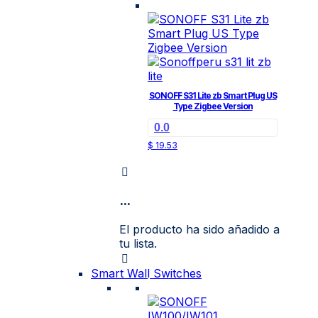
página
de
producto
SONOFF S31 Lite zb Smart Plug US
Type Zigbee Version
0.0
$
19.53
...
El producto ha sido añadido a
tu lista.
Smart Wall Switches