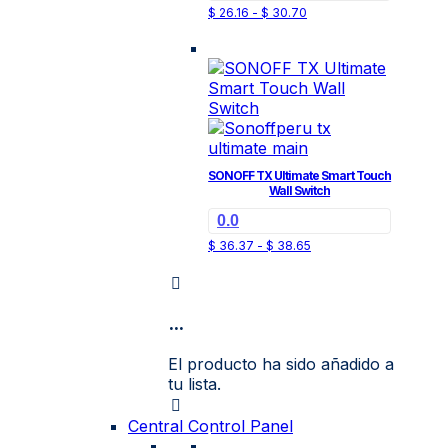
Rango
Este
$
26.16
-
$
30.70
la
de
producto
página
precios:
tiene
desde
de
$ 26.16
múltiples
producto
hasta
variantes.
$ 30.70
Las
opciones
se
pueden
SONOFF TX Ultimate Smart Touch
elegir
Wall Switch
en
0.0
la
Rango
Este
$
36.37
-
$
38.65
página
de
producto
de
precios:
tiene
desde
producto
$ 36.37
múltiples
hasta
...
variantes.
$ 38.65
Las
opciones
El producto ha sido añadido a
se
tu lista.
pueden
elegir
Central Control Panel
en