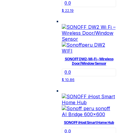
0.0
$
22.19
SONOFF DW2-Wi-Fi – Wireless
Door/Window Sensor
0.0
$
10.86
SONOFF iHost Smart Home Hub
0.0