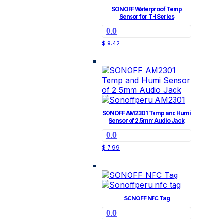
se
SONOFF Waterproof Temp
pueden
Sensor for TH Series
elegir
0.0
en
$
8.42
la
página
de
producto
SONOFF AM2301 Temp and Humi
Sensor of 2.5mm Audio Jack
0.0
$
7.99
SONOFF NFC Tag
0.0