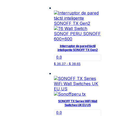
de
producto
de
precios:
tiene
desde
producto
$ 24.12
múltiples
hasta
variantes.
$ 26.18
Las
opciones
se
pueden
elegir
Interruptor de pared táctil
en
inteligente SONOFF TX Gen2
la
0.0
página
Rango
Este
$
36.37
-
$
38.65
de
de
producto
producto
precios:
tiene
desde
$ 36.37
múltiples
hasta
variantes.
$ 38.65
Las
opciones
se
SONOFF TX Series WiFi Wall
pueden
Switches UK EU US
elegir
0.0
en