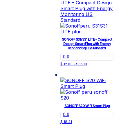
SONOFF S31/S31 LITE – Compact
Design Smart Plug with Energy
Monitoring US Standard
0.0
Rango
Este
$
12.83
-
$
15.18
de
producto
precios:
tiene
desde
$ 12.83
múltiples
hasta
variantes.
$ 15.18
Las
opciones
se
SONOFF S20 WiFi Smart Plug
pueden
0.0
elegir
en
$
18.41
la