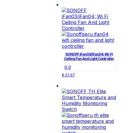
SONOFF iFan03/iFan04: Wi-Fi
Ceiling Fan And Light Controller
0.0
$
27.97