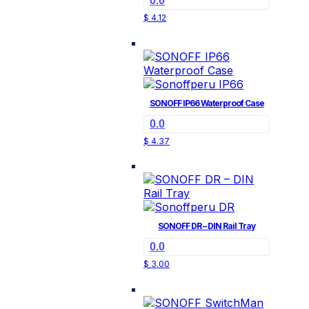
0.0
página
$
4.12
de
producto
SONOFF IP66 Waterproof Case
0.0
$
4.37
SONOFF DR – DIN Rail Tray
0.0
$
3.00