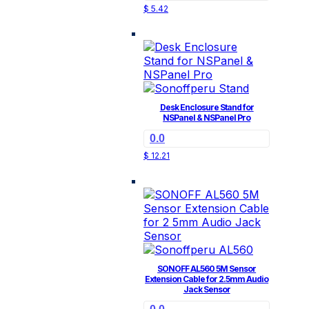
$
5.42
Desk Enclosure Stand for
NSPanel & NSPanel Pro
0.0
Este
$
12.21
producto
tiene
múltiples
variantes.
Las
opciones
se
pueden
SONOFF AL560 5M Sensor
elegir
Extension Cable for 2.5mm Audio
Jack Sensor
en
la