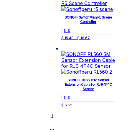
SONOFF SwitchMan R5 Scene
Controller
0.0
Rango
Este
$
15.40
-
$
16.67
de
producto
precios:
tiene
desde
$ 15.40
múltiples
hasta
variantes.
$ 16.67
Las
opciones
se
SONOFF RL560 5M Sensor
pueden
Extension Cable for RJ9 4P4C
Sensor
elegir
en
0.0
la
$
6.62
página
de
producto
...