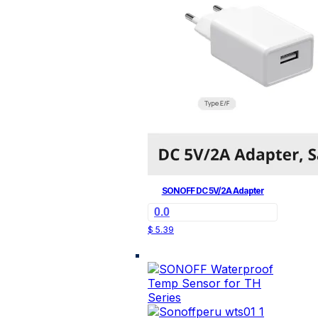
SONOFF DC 5V/2A Adapter
0.0
Este
$
5.39
producto
tiene
múltiples
variantes.
Las
opciones