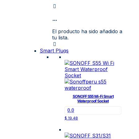
producto
precios:
tiene
desde
$ 10.74
múltiples
hasta
...
variantes.
$ 12.21
Las
opciones
El producto ha sido añadido a
se
tu lista.
pueden
elegir
Smart Plugs
en
la
página
de
producto
SONOFF S55 Wi-Fi Smart
Waterproof Socket
0.0
$
19.48