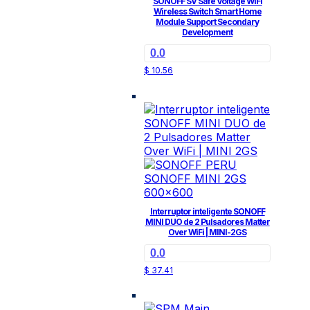
SONOFF SV Safe Voltage WiFi
Wireless Switch Smart Home
Module Support Secondary
Development
0.0
$
10.56
Interruptor inteligente SONOFF
MINI DUO de 2 Pulsadores Matter
Over WiFi | MINI-2GS
0.0
$
37.41