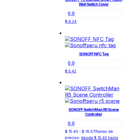
Wall Switch Cover
0.0
$
6.24
SONOFF NFC Tag
0.0
$
5.42
SONOFF SwitchMan R5 Scene
Controller
0.0
$
15.40
-
$
16.67
Rango de
precios: desde $ 15.40 hasta