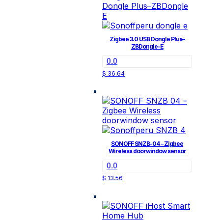
Zigbee 3.0 USB Dongle Plus–
ZBDongle-E
0.0
$
36.64
SONOFF SNZB-04 – Zigbee
Wireless doorwindow sensor
0.0
$
13.56