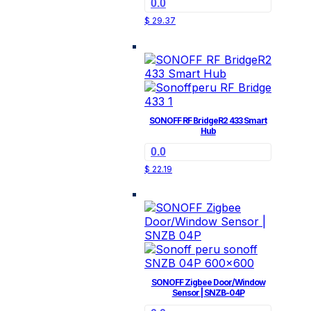
0.0
$
29.37
SONOFF RF BridgeR2 433 Smart
Hub
0.0
$
22.19
SONOFF Zigbee Door/Window
Sensor | SNZB-04P