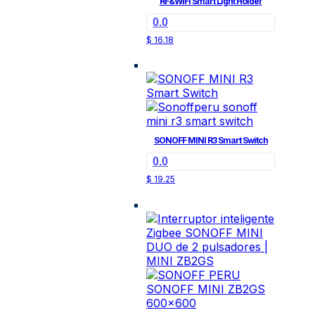
RF&WiFi Smart Light Holder
0.0
$
16.18
SONOFF MINI R3 Smart Switch
0.0
$
19.25