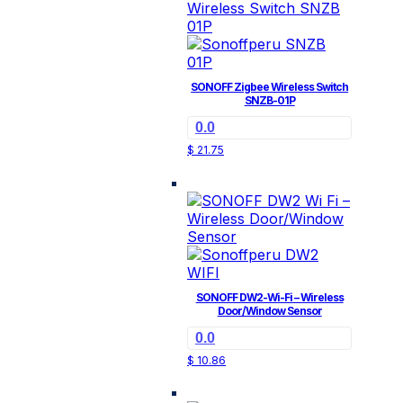
SONOFF Zigbee Wireless Switch
SNZB-01P
0.0
$
21.75
SONOFF DW2-Wi-Fi – Wireless
Door/Window Sensor
0.0
$
10.86