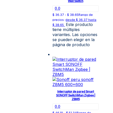
Wall Switch
0.0
$
36.37
-
$
38.65
Rango de
precios: desde $ 36.37 hasta
Este producto
$ 38.65
tiene múltiples
variantes. Las opciones
se pueden elegir en la
página de producto
Interruptor de pared Smart
SONOFF SwitchMan Zigbee |
ZBM5
0.0
$
46.19
-
$
51.34
Rango de