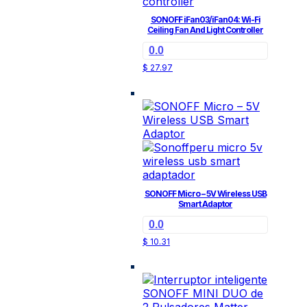
SONOFF iFan03/iFan04: Wi-Fi
Ceiling Fan And Light Controller
0.0
$
27.97
SONOFF Micro – 5V Wireless USB
Smart Adaptor
0.0
$
10.31